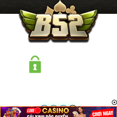
CHỨNG NHẬN
Game B52 CLUB - Chơi đánh bài đổi thưởng uy tín trên iOS, Android, PC:
Tiến lên, Poker, Phỏm, Tài xỉu, Nổ hũ, Bắn cá...
©2023 - B52 Game Bài Bom Tấn | Tất Cả Các Quyền Được Bảo Lưu
THEO DÕI CHÚNG TÔI