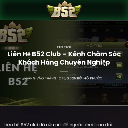
Bỏ
qua
nội
dung
TIN TỨC
Liên Hệ B52 Club – Kênh Chăm Sóc
Khách Hàng Chuyên Nghiệp
ĐĂNG VÀO
THÁNG 12 13, 2025
BỞI
HỒ PHƯỚC
Liên hệ B52 club là cầu nối để người chơi trao đổi