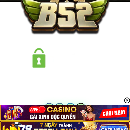
CHỨNG NHẬN
Game B52 CLUB - Chơi đánh bài đổi thưởng uy tín trên iOS, Android, PC:
Tiến lên, Poker, Phỏm, Tài xỉu, Nổ hũ, Bắn cá...
©2023 - B52 Game Bài Bom Tấn | Tất Cả Các Quyền Được Bảo Lưu
THEO DÕI CHÚNG TÔI
Copyright 2026 ©
smartvaluebuyer.in