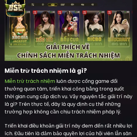
Miễn trừ trách nhiệm là gì?
Miễn trừ trách nhiệm
luôn được cổng game đổi
thưởng quan tâm, triển khai công bằng trong suốt
thời gian cung cấp dịch vụ. Vậy nguyên tắc giải trí này
là gì? Trên thực tế, đây là quy định cụ thể những
trường hợp không cần chịu trách nhiệm pháp lý.
Triển khai điều khoản giải trí này đem đến rất nhiều lợi
ích. Đầu tiên là đảm bảo quyền lợi của hội viên lẫn sân