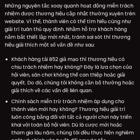
Những nguyên tắc xoay quanh hoạt động miễn trách
nhiệm được thương hiệu cập nhật thường xuyên trên
website. Vì thế, thành viên có thể tìm hiểu cũng như
giải trí tuân thủ quy định. Nhằm hỗ trợ khách hàng
nắm bắt thiết lập mới nhất, tránh sai sót thì thương
hiệu giải thích một số vấn đề như sau:
Khách hàng tải B52 giả mạo thì thương hiệu có
chịu trách nhiệm hay không? Đây là lựa chọn của
hội viên, sân chơi không thể can thiệp hoặc giải
quyết. Do đó, chúng tôi không cần bộ thường hoặc
giải thích về các vấn đề liên quan.
Chính sách miễn trừ trách nhiệm áp dụng cho
thành viên mới hay không? Thương hiệu giải trí
luôn công bằng đối với tất cả người chơi này triển
khai với toàn bộ hội viên. Dù là cược mới hoặc
tham gia lâu năm, chúng tôi đều thực hiện nghiêm