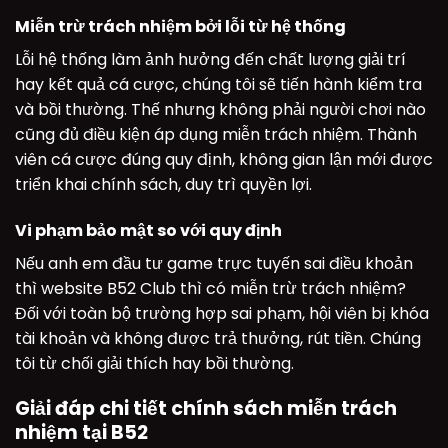
Miễn trừ trách nhiệm bởi lỗi từ hệ thống
Lỗi hệ thống làm ảnh hưởng đến chất lượng giải trí
hay kết quả cá cược, chúng tôi sẽ tiến hành kiểm tra
và bồi thường. Thế nhưng không phải người chơi nào
cũng đủ điều kiện áp dụng miễn trách nhiệm. Thành
viên cá cược đúng quy định, không gian lận mới được
triển khai chính sách, duy trì quyền lợi.
Vi phạm bảo mật so với quy định
Nếu anh em đầu tư game trực tuyến sai điều khoản
thì website B52 Club thì có miễn trừ trách nhiệm?
Đối với toàn bộ trường hợp sai phạm, hội viên bị khóa
tài khoản và không được trả thưởng, rút tiền. Chúng
tôi từ chối giải thích hay bồi thường.
Giải đáp chi tiết chính sách miễn trách
nhiệm tại B52