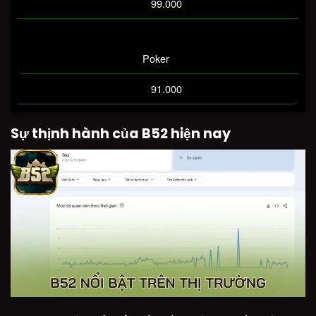
99.000
Poker
91.000
Sự thịnh hành của B52 hiện nay