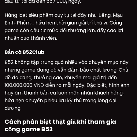
đầu tư tối đa đến 687.000/ngày.
Hàng loạt siêu phẩm quy tụ tại đây như Liêng, Mậu
Binh, Phỏm,… hứa hẹn thời gian giải trí thú vị. Cổng
game còn đầu tư mức đổi thưởng lớn, đẩy cao lợi
nhuận của thành viên.
Bắn cá B52Club
B52 không tập trung quá nhiều vào chuyên mục này
nhưng game đang có vẫn đảm bảo chất lượng. Chủ
đề đa dạng, thưởng cao, khuyến mãi giá trị đến
100.000.000 VNĐ diễn ra mỗi ngày. Đặc biệt, hình ảnh
hay âm thanh bắn cá luôn mãn nhãn khách hàng,
hứa hẹn chuyến phiêu lưu kỳ thú trong lòng đại
dương.
Cách phân biệt thật giả khi tham gia
cổng game B52