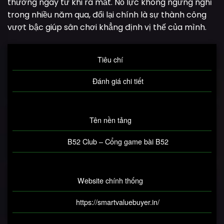
thưởng ngay từ khi ra mắt. Nỗ lực không ngừng nghỉ
trong nhiều năm qua, đổi lại chính là sự thành công
vượt bậc giúp sân chơi khẳng định vị thế của mình.
Tiêu chí
Đánh giá chi tiết
Tên nền tảng
B52 Club – Cổng game bài B52
Website chính thống
https://smartvaluebuyer.in/