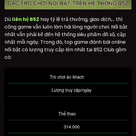
Dù
liên hệ B52
hay tỷ lệ trả thưởng, giao dịch,… thì
cổng game vẫn luôn làm hài lòng người chơi. Nổi bật
nhất vẫn phải kể đến hệ thống siêu phẩm đồ sộ, cập
nhật mỗi ngày. Trong đó, top game đánh bài online
nổi bật có lượng truy cập lớn nhất tại B52 Club gồm
có:
Trò chơi ăn khách
Lượng truy cập/ngày
Thể thao
314.000