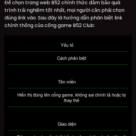
Để chọn trang web B52 chính thức đảm bảo quá
trình trải nghiệm tốt nhất, mọi người cần phải chọn
đúng link vào. Sau đây là hướng dẫn phân biệt link
chính thống của cổng game B52 Club:
Yếu tố
Cách phân biệt
Tên miền
Hiển thị đúng tên cổng game, không sai chính tả hoặc bị
thay thế
Giao diện