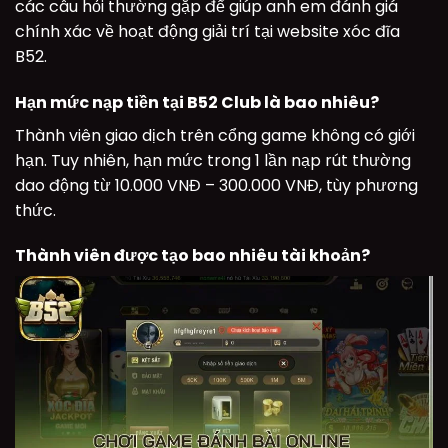
các câu hỏi thường gặp để giúp anh em đánh giá
chính xác về hoạt động giải trí tại website xóc đĩa
B52.
Hạn mức nạp tiền tại B52 Club là bao nhiêu?
Thành viên giao dịch trên cổng game không có giới
hạn. Tuy nhiên, hạn mức trong 1 lần nạp rút thường
dao động từ 10.000 VNĐ – 300.000 VNĐ, tùy phương
thức.
Thành viên được tạo bao nhiêu tài khoản?