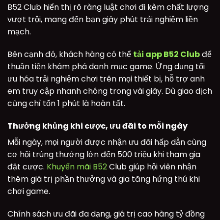
B52 Club hiển thị rõ ràng luật chơi đi kèm chất lượng
vượt trội, mang đến bạn giây phút trải nghiệm liền
mạch.
Bên cạnh đó, khách hàng có thể
tải app B52 Club
để
thuận tiện khám phá danh mục game. Ứng dụng tối
ưu hóa trải nghiệm chơi trên mọi thiết bị, hỗ trợ anh
em truy cập nhanh chóng trong vài giây. Dù giao dịch
cũng chỉ tốn 1 phút là hoàn tất.
Thưởng khủng khi cược, ưu đãi to mỗi ngày
Mỗi ngày, mọi người được nhận ưu đãi hấp dẫn cùng
cơ hội trúng thưởng lớn đến 500 triệu khi tham gia
đặt cược.
Khuyến mãi B52
Club giúp hội viên nhận
thêm giá trị phần thưởng và gia tăng hứng thú khi
chơi game.
Chính sách ưu đãi đa dạng, giá trị cao hàng tỷ đồng