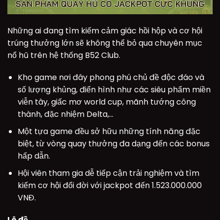
Những ai đang tìm kiếm cảm giác hồi hộp và cơ hội
trúng thưởng lớn sẽ không thể bỏ qua chuyên mục
nổ hũ trên hệ thống B52 Club.
Kho game nơi đây phong phú chủ đề độc đáo và
số lượng khủng, điển hình như các siêu phẩm miền
viễn tây, giấc mơ world cup, mãnh tướng công
thành, đặc nhiệm Delta,…
Một tựa game đều sở hữu những tính năng đặc
biệt, từ vòng quay thưởng đa dạng đến các bonus
hấp dẫn.
Hội viên tham gia dễ tiếp cận trải nghiệm và tìm
kiếm cơ hội đổi đời với jackpot đến 1.523.000.000
VNĐ.
Lô đề