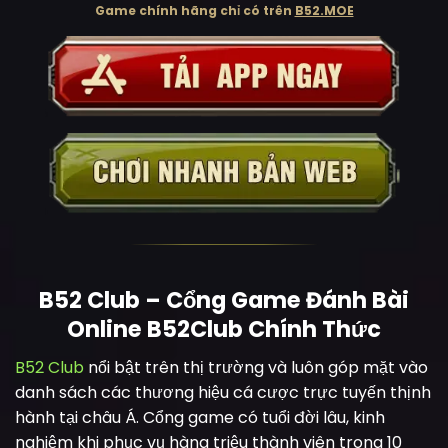
Game chính hãng chỉ có trên
B52.MOE
B52 Club – Cổng Game Đánh Bài
Online B52Club Chính Thức
B52 Club
nổi bật trên thị trường và luôn góp mặt vào
danh sách các thương hiệu cá cược trực tuyến thịnh
hành tại châu Á. Cổng game có tuổi đời lâu, kinh
nghiệm khi phục vụ hàng triệu thành viên trong 10