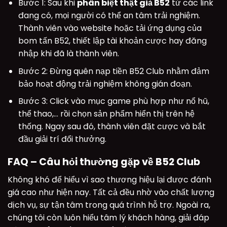
Bước 1: Sau khi
phân biệt thật giả B52
từ các link
đang có, mọi người có thể an tâm trải nghiệm.
Thành viên vào website hoặc tải ứng dụng của
bom tấn B52, thiết lập tài khoản cược hay đăng
nhập khi đã là thành viên.
Bước 2: Đừng quên nạp tiền B52 Club nhằm đảm
bảo hoạt động trải nghiệm không gián đoạn.
Bước 3: Click vào mục game phù hợp như nổ hũ,
thể thao,… rồi chọn sản phẩm hiển thị trên hệ
thống. Ngay sau đó, thành viên đặt cược và bắt
đầu giải trí đổi thưởng.
FAQ – Câu hỏi thường gặp về B52 Club
Không khó để hiểu vì sao thương hiệu lại được đánh
giá cao như hiện nay. Tất cả đều nhờ vào chất lượng
dịch vụ, sự tận tâm trong quá trình hỗ trợ. Ngoài ra,
chúng tôi còn luôn hiểu tâm lý khách hàng, giải đáp