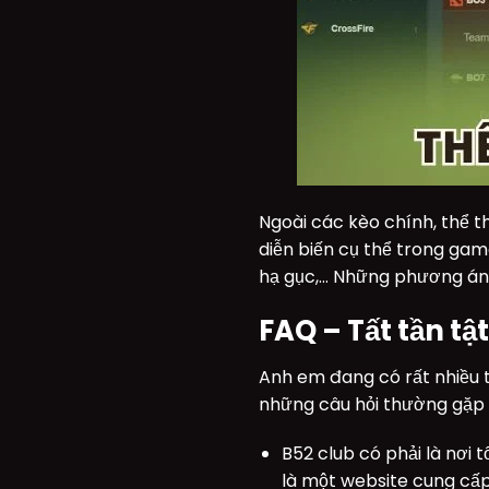
Ngoài các kèo chính, thể t
diễn biến cụ thể trong gam
hạ gục,… Những phương án 
FAQ – Tất tần tậ
Anh em đang có rất nhiều 
những câu hỏi thường gặp 
B52 club có phải là nơi
là một website cung cấp