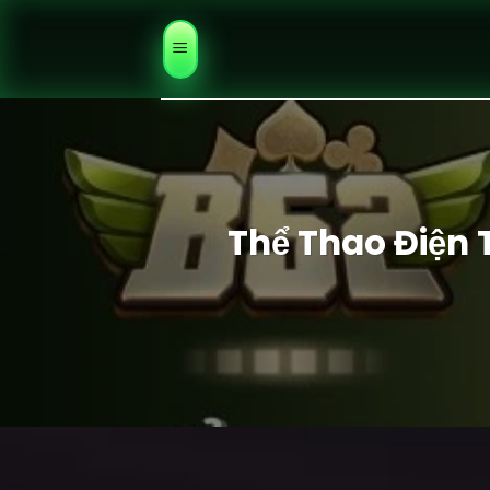
Bỏ
qua
nội
dung
Thể Thao Điện 