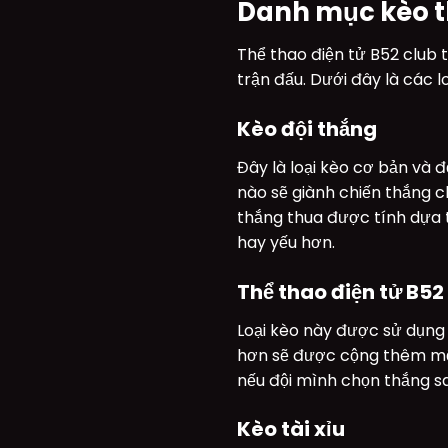
Danh mục kèo th
Thể thao điện tử B52 club t
trận đấu. Dưới đây là các 
Kèo đội thắng
Đây là loại kèo cơ bản và 
nào sẽ giành chiến thắng c
thắng thua được tính dựa 
hay yếu hơn.
Thể thao điện tử B52
Loại kèo này được sử dụng 
hơn sẽ được cộng thêm một 
nếu đội mình chọn thắng sa
Kèo tài xỉu