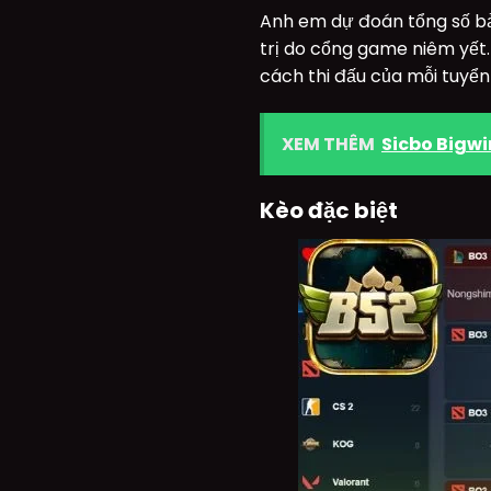
Anh em dự đoán tổng số bản
trị do cổng game niêm yết
cách thi đấu của mỗi tuyể
XEM THÊM
Sicbo Bigwi
Kèo đặc biệt