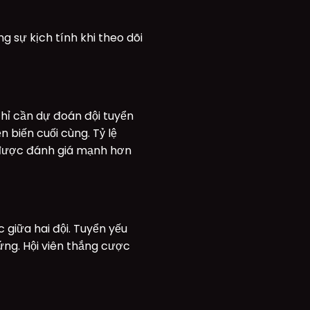
g sự kịch tính khi theo dõi
chỉ cần dự đoán đội tuyển
 biến cuối cùng. Tỷ lệ
 được đánh giá mạnh hơn
 giữa hai đội. Tuyển yếu
ứng. Hội viên thắng cược