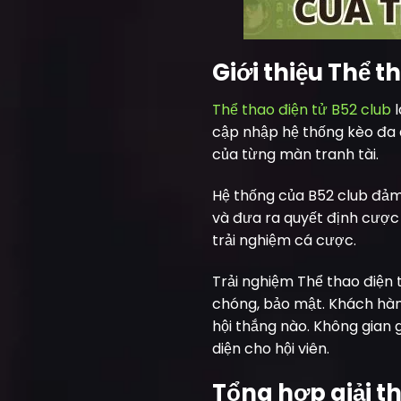
Giới thiệu Thể t
Thể thao điện tử B52 club
l
cập nhập hệ thống kèo đa d
của từng màn tranh tài.
Hệ thống của B52 club đảm 
và đưa ra quyết định cược 
trải nghiệm cá cược.
Trải nghiệm Thể thao điện 
chóng, bảo mật. Khách hàng
hội thắng nào. Không gian 
diện cho hội viên.
Tổng hợp giải th