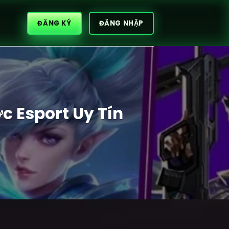
ĐĂNG KÝ
ĐĂNG NHẬP
c Esport Uy Tín