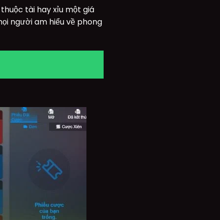
huộc tài hay xỉu một giá
mọi người am hiểu về phong