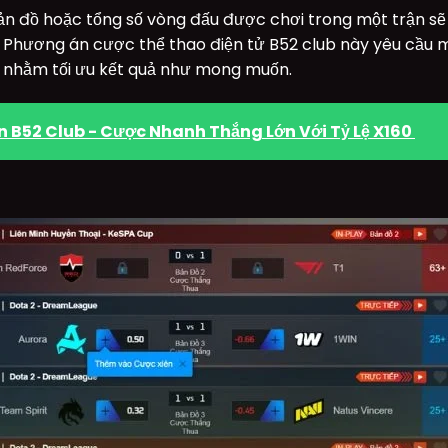
 đồ hoặc tổng số vòng đấu được chơi trong một trận sẽ t
. Phương án cược thể thao điện tử B52 club này yêu cầu 
n nhằm tối ưu kết quả như mong muốn.
n B52 Club - Cược Nhanh Thắng Lớn Với Tỷ Lệ X160