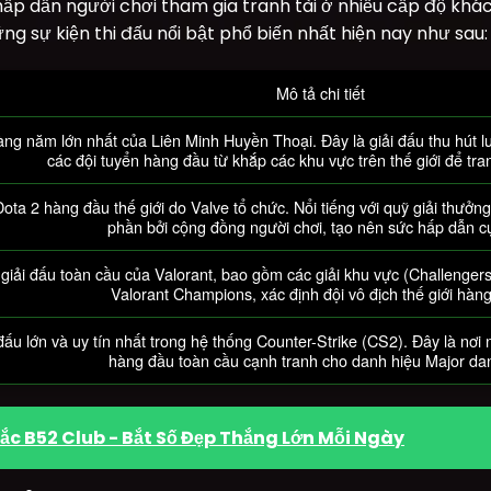
hấp dẫn người chơi tham gia tranh tài ở nhiều cấp độ khác
 sự kiện thi đấu nổi bật phổ biến nhất hiện nay như sau:
Mô tả chi tiết
àng năm lớn nhất của Liên Minh Huyền Thoại. Đây là giải đấu thu hút l
các đội tuyển hàng đầu từ khắp các khu vực trên thế giới để tran
ota 2 hàng đầu thế giới do Valve tổ chức. Nổi tiếng với quỹ giải thưởng
phần bởi cộng đồng người chơi, tạo nên sức hấp dẫn cự
giải đấu toàn cầu của Valorant, bao gồm các giải khu vực (Challengers,
Valorant Champions, xác định đội vô địch thế giới hàn
đấu lớn và uy tín nhất trong hệ thống Counter-Strike (CS2). Đây là n
hàng đầu toàn cầu cạnh tranh cho danh hiệu Major dan
Bắc B52 Club - Bắt Số Đẹp Thắng Lớn Mỗi Ngày