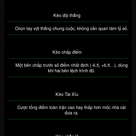
Kèo đội thắng
Chọn tay vợt thắng chung cuộc, không cần quan tâm tỷ số.
Kèo chấp điểm
Một bên chấp trước số điểm nhất định (-6.5, +6.5…), dùng
khi hai bên lệch trình độ.
Kèo Tài Xỉu
Cược tổng điểm toàn trận cao hay thấp hơn mốc nhà cái
đưa ra.