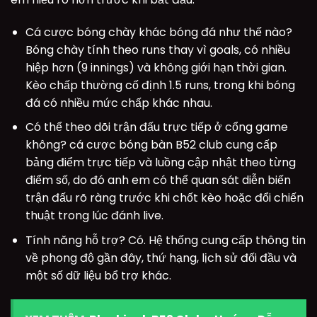
Cá cược bóng chày khác bóng đá như thế nào?
Bóng chày tính theo runs thay vì goals, có nhiều
hiệp hơn (9 innings) và không giới hạn thời gian.
Kèo chấp thường cố định 1.5 runs, trong khi bóng
đá có nhiều mức chấp khác nhau.
Có thể theo dõi trận đấu trực tiếp ở cổng game
không? cá cược bóng bàn B52 club cung cấp
bảng điểm trực tiếp và luồng cập nhật theo từng
điểm số, do đó anh em có thể quan sát diễn biến
trận đấu rõ ràng trước khi chốt kèo hoặc đổi chiến
thuật trong lúc đánh live.
Tính năng hỗ trợ? Có. Hệ thống cung cấp thông tin
về phong độ gần đây, thứ hạng, lịch sử đối đầu và
một số dữ liệu bổ trợ khác.