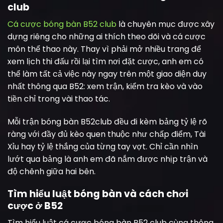
club
Cá cược bóng bàn B52 club
là chuyên mục được xây
dựng riêng cho những ai thích theo dõi và cá cược
môn thể thao này. Thay vì phải mở nhiều trang để
xem lịch thi đấu rồi lại tìm nơi đặt cược, anh em có
thể làm tất cả việc này ngay trên một giao diện duy
nhất thông qua B52: xem trận, kiểm tra kèo và vào
tiền chỉ trong vài thao tác.
Mỗi trận bóng bàn B52club đều đi kèm bảng tỷ lệ rõ
ràng với đầy đủ kèo quen thuộc như chấp điểm, Tài
Xỉu hay tỷ lệ thắng của từng tay vợt. Chỉ cần nhìn
lướt qua bảng là anh em đã nắm được nhịp trận và
độ chênh giữa hai bên.
Tìm hiểu luật bóng bàn và cách chơi
cược ở B52
Tìm hiểu luật cá cược bóng bàn B52 club cùng thông