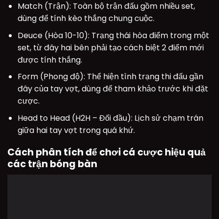
Match (Trận): Toàn bộ trận đấu gồm nhiều set,
dùng để tính kèo thắng chung cuộc.
Deuce (Hòa 10-10): Trạng thái hòa điểm trong một
set, từ đây hai bên phải tạo cách biệt 2 điểm mới
được tính thắng.
Form (Phong độ): Thể hiện tình trạng thi đấu gần
đây của tay vợt, dùng để tham khảo trước khi đặt
cược.
Head to Head (H2H – Đối đầu): Lịch sử chạm trán
giữa hai tay vợt trong quá khứ.
Cách phân tích để chơi cá cược hiệu quả
các trận bóng bàn