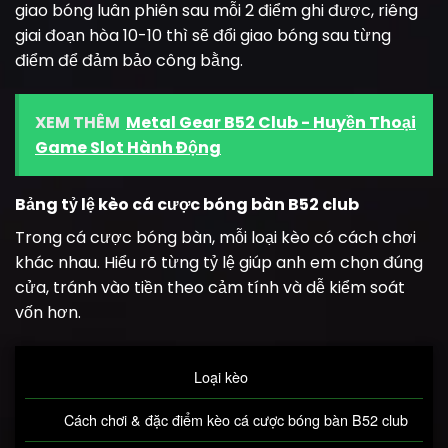
giao bóng luân phiên sau mỗi 2 điểm ghi được, riêng
giai đoạn hòa 10-10 thì sẽ đổi giao bóng sau từng
điểm để đảm bảo công bằng.
XEM THÊM
Metal Gear B52 Club - Huyền Thoại
Game Slot Hành Động
Bảng tỷ lệ kèo cá cược bóng bàn B52 club
Trong cá cược bóng bàn, mỗi loại kèo có cách chơi
khác nhau. Hiểu rõ từng tỷ lệ giúp anh em chọn đúng
cửa, tránh vào tiền theo cảm tính và dễ kiểm soát
vốn hơn.
Loại kèo
Cách chơi & đặc điểm kèo cá cược bóng bàn B52 club