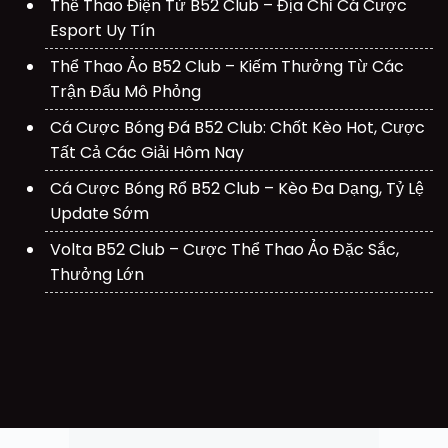
Thể Thao Điện Tử B52 Club – Địa Chỉ Cá Cược
Esport Uy Tín
Thể Thao Ảo B52 Club – Kiếm Thưởng Từ Các
Trận Đấu Mô Phỏng
Cá Cược Bóng Đá B52 Club: Chốt Kèo Hot, Cược
Tất Cả Các Giải Hôm Nay
Cá Cược Bóng Rổ B52 Club – Kèo Đa Dạng, Tỷ Lệ
Update Sớm
Volta B52 Club – Cược Thể Thao Ảo Đặc Sắc,
Thưởng Lớn