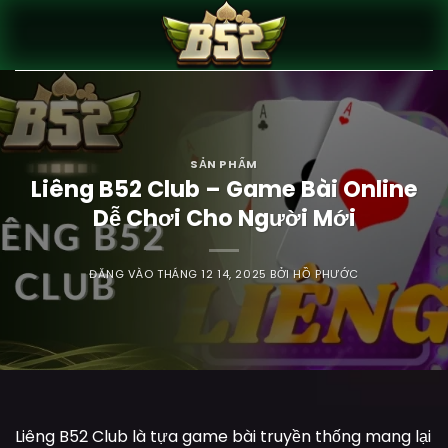
Bỏ
qua
nội
dung
SẢN PHẨM
Liêng B52 Club – Game Bài Online
Dễ Chơi Cho Người Mới
ĐĂNG VÀO
THÁNG 12 14, 2025
BỞI
HỒ PHƯỚC
Liêng B52 Club là tựa game bài truyền thống mang lại