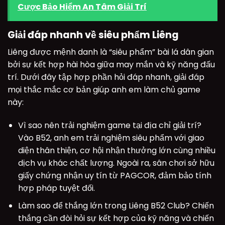
Cược Bảo Hiểm An Tâm Giải Trí
Giải đáp nhanh về siêu phẩm Liêng
Liêng được mệnh danh là “siêu phẩm” bài lá dân gian
bởi sự kết hợp hài hòa giữa may mắn và kỹ năng đấu
trí. Dưới đây tập hợp phần hỏi đáp nhanh, giải đáp
mọi thắc mắc cơ bản giúp anh em làm chủ game
này:
Vì sao nên trải nghiệm game tại địa chỉ giải trí?
Vào B52, anh em trải nghiệm siêu phẩm với giao
diện thân thiện, cơ hội nhận thưởng lớn cùng nhiều
dịch vụ khác chất lượng. Ngoài ra, sân chơi sở hữu
giấy chứng nhận uy tín từ PAGCOR, đảm bảo tính
hợp pháp tuyệt đối.
Làm sao để thắng lớn trong Liêng B52 Club? Chiến
thắng cần đòi hỏi sự kết hợp của kỹ năng và chiến