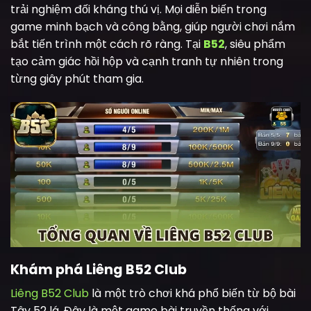
trải nghiệm đối kháng thú vị. Mọi diễn biến trong
game minh bạch và công bằng, giúp người chơi nắm
bắt tiến trình một cách rõ ràng. Tại
B52
, siêu phẩm
tạo cảm giác hồi hộp và cạnh tranh tự nhiên trong
từng giây phút tham gia.
Khám phá Liêng B52 Club
Liêng B52 Club
là một trò chơi khá phổ biến từ bộ bài
Tây 52 lá. Đây là một game bài truyền thống với