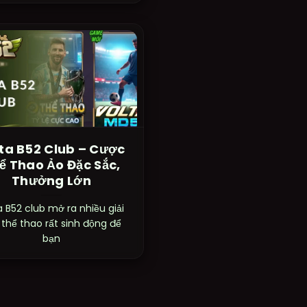
ta B52 Club – Cược
ể Thao Ảo Đặc Sắc,
Thưởng Lớn
a B52 club mở ra nhiều giải
 thể thao rất sinh động để
bạn