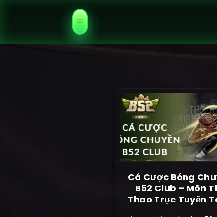
Bỏ
qua
nội
dung
Cá Cược Bóng Chu
B52 Club – Môn T
Thao Trực Tuyến T