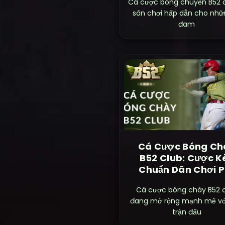
Cá cược bóng chuyền B52 c
sân chơi hấp dẫn cho nhữ
đam
Cá Cược Bóng Ch
B52 Club: Cược K
Chuẩn Dân Chơi P
Cá cược bóng chày B52 
đang mở rộng mạnh mẽ với
trận đấu