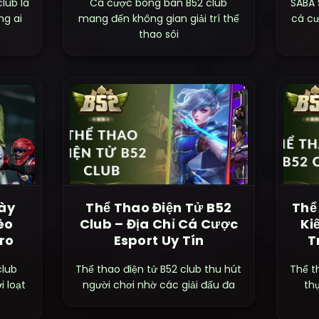
lub là
Cá cược bóng bàn B52 club
SABA 
ng ai
mang đến không gian giải trí thể
cá cư
thao sôi
ày
Thể Thao Điện Tử B52
Thể
èo
Club – Địa Chỉ Cá Cược
Ki
ro
Esport Uy Tín
T
club
Thể thao điện tử B52 club thu hút
Thể t
 loạt
người chơi nhờ các giải đấu đa
th