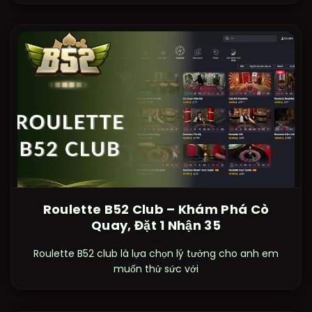
Roulette B52 Club – Khám Phá Cò
Quay, Đặt 1 Nhận 35
Roulette B52 club là lựa chọn lý tưởng cho anh em
muốn thử sức với