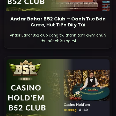
Andar Bahar B52 Club – Oanh Tạc Bàn
Cược, Hốt Tiền Đầy Túi
Andar Bahar B52 club đang trở thành tâm điểm chú ý
thu hút nhiều người