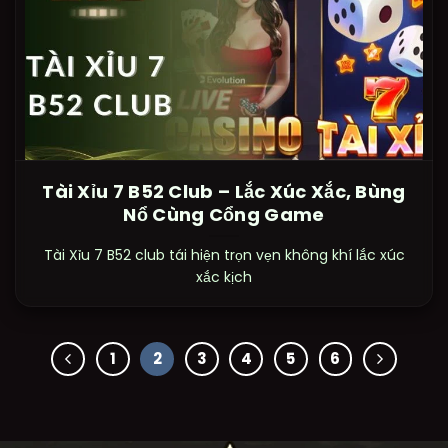
Tài Xỉu 7 B52 Club – Lắc Xúc Xắc, Bùng
Nổ Cùng Cổng Game
Tài Xỉu 7 B52 club tái hiện trọn vẹn không khí lắc xúc
xắc kịch
1
2
3
4
5
6