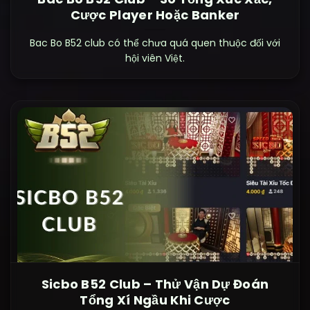
Cược Player Hoặc Banker
Bac Bo B52 club có thể chưa quá quen thuộc đối với
hội viên Việt.
Sicbo B52 Club – Thử Vận Dự Đoán
Tổng Xí Ngầu Khi Cược