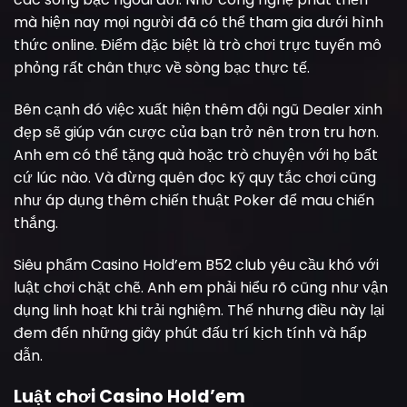
mà hiện nay mọi người đã có thể tham gia dưới hình
thức online. Điểm đặc biệt là trò chơi trực tuyến mô
phỏng rất chân thực về sòng bạc thực tế.
Bên cạnh đó việc xuất hiện thêm đội ngũ Dealer xinh
đẹp sẽ giúp ván cược của bạn trở nên trơn tru hơn.
Anh em có thể tặng quà hoặc trò chuyện với họ bất
cứ lúc nào. Và đừng quên đọc kỹ quy tắc chơi cũng
như áp dụng thêm chiến thuật Poker để mau chiến
thắng.
Siêu phẩm Casino Hold’em B52 club yêu cầu khó với
luật chơi chặt chẽ. Anh em phải hiểu rõ cũng như vận
dụng linh hoạt khi trải nghiệm. Thế nhưng điều này lại
đem đến những giây phút đấu trí kịch tính và hấp
dẫn.
Luật chơi Casino Hold’em