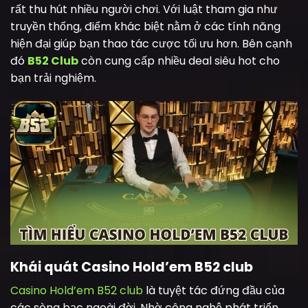
rất thu hút nhiều người chơi. Với luật tham gia như
truyền thống, điểm khác biệt nằm ở các tính năng
hiện đại giúp bạn thao tác cược tối ưu hơn. Bên cạnh
đó
B52 Club
còn cung cấp nhiều deal siêu hot cho
bạn trải nghiệm.
Khái quát Casino Hold’em B52 club
Casino Hold’em B52 club
là tuyệt tác đứng đầu của
các sòng bạc ngoài đời. Nhờ công nghệ phát triển