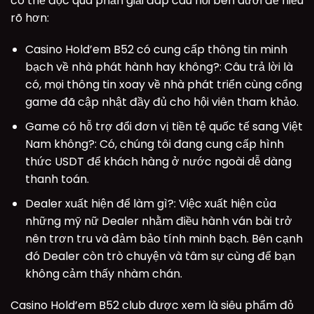
có thể đọc qua phần giải đáp câu hỏi bên dưới để hiểu
rõ hơn:
Casino Hold’em B52 có cung cấp thông tin minh
bạch về nhà phát hành hay không?: Câu trả lời là
có, mọi thông tin xoay về nhà phát triển cùng cổng
game đã cập nhật đầy đủ cho hội viên tham khảo.
Game có hỗ trợ đổi đơn vị tiền tệ quốc tế sang Việt
Nam không?: Có, chúng tôi đang cung cấp hình
thức USDT để khách hàng ở nước ngoài dễ dàng
thanh toán.
Dealer xuất hiện để làm gì?: Việc xuất hiện của
những mỹ nữ Dealer nhằm điều hành ván bài trở
nên trơn tru và đảm bảo tính minh bạch. Bên cạnh
đó Dealer còn trò chuyện và tâm sự cùng để bạn
không cảm thấy nhàm chán.
Casino Hold’em B52 club được xem là siêu phẩm đỏ