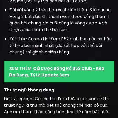
2 quân (bài tẩy) và bạn bắt đầu cược.
Đối với vòng 2 trên bàn xuất hiện thêm 3 lá chung.
Vòng 3 bắt đầu khi thành viên được cộng thêm 1
quân bài chung. Và cuối cùng là vòng cược 4 và
được chia thêm thẻ bài cuối.
Kết thúc Casino Hold’em B52 club bạn nào sở hữu
tổ hợp bài mạnh nhất (đã kết hợp với thẻ bài
chung) thì giành chiến thắng.
XEM THÊM
Cá Cược Bóng Rổ B52 Club - Kèo
Đa Dạng, Tỷ Lệ Update Sớm
Thuật ngữ thông dụng
Để trải nghiệm Casino Hold’em B52 club suôn sẻ thì
thuật ngữ là thứ mà bet thủ không thể nào bỏ qua.
Anh em tham khảo bảng bên dưới để nắm bắt nhé: