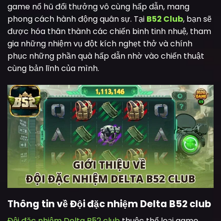
game nổ hũ đổi thưởng vô cùng hấp dẫn, mang
phong cách hành động quân sự. Tại
B52 Club
, bạn sẽ
được hóa thân thành các chiến binh tinh nhuệ, tham
gia những nhiệm vụ đột kích nghẹt thở và chính
phục những phần quà hấp dẫn nhờ vào chiến thuật
cùng bản lĩnh của mình.
Thông tin về Đội đặc nhiệm Delta B52 club
Đội đặc nhiệm Delta B52 club
thuộc thể loại game