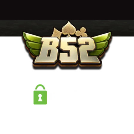
CHỨNG NHẬN
Game B52 CLUB - Chơi đánh bài đổi thưởng uy tín trên iOS, Android, PC:
Tiến lên, Poker, Phỏm, Tài xỉu, Nổ hũ, Bắn cá...
©2023 - B52 Game Bài Bom Tấn | Tất Cả Các Quyền Được Bảo Lưu
THEO DÕI CHÚNG TÔI