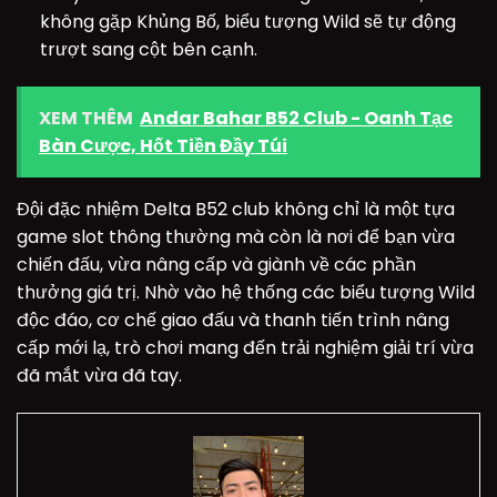
không gặp Khủng Bố, biểu tượng Wild sẽ tự động
trượt sang cột bên cạnh.
XEM THÊM
Andar Bahar B52 Club - Oanh Tạc
Bàn Cược, Hốt Tiền Đầy Túi
Đội đặc nhiệm Delta B52 club không chỉ là một tựa
game slot thông thường mà còn là nơi để bạn vừa
chiến đấu, vừa nâng cấp và giành về các phần
thưởng giá trị. Nhờ vào hệ thống các biểu tượng Wild
độc đáo, cơ chế giao đấu và thanh tiến trình nâng
cấp mới lạ, trò chơi mang đến trải nghiệm giải trí vừa
đã mắt vừa đã tay.