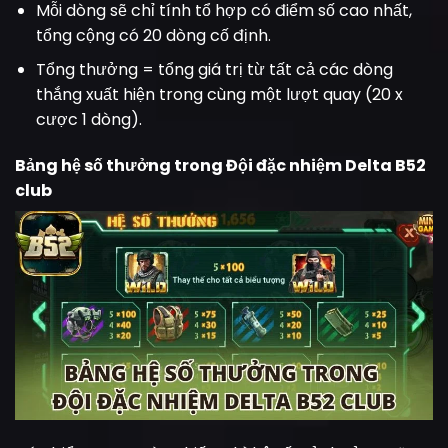
Mỗi dòng sẽ chỉ tính tổ hợp có điểm số cao nhất,
tổng cộng có 20 dòng cố định.
Tổng thưởng = tổng giá trị từ tất cả các dòng
thắng xuất hiện trong cùng một lượt quay (20 x
cược 1 dòng).
Bảng hệ số thưởng trong Đội đặc nhiệm Delta B52
club