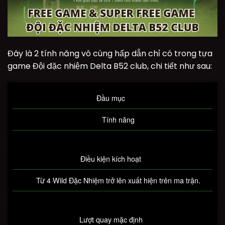
Đây là 2 tính năng vô cùng hấp dẫn chỉ có trong tựa
game Đội đặc nhiệm Delta B52 club, chi tiết như sau:
Đầu mục
Tính năng
Điều kiện kích hoạt
Từ 4 Wild Đặc Nhiệm trở lên xuất hiện trên ma trận.
Lượt quay mặc định