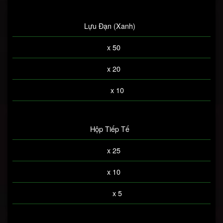
Lựu Đạn (Xanh)
x 50
x 20
x 10
Hộp Tiếp Tế
x 25
x 10
x 5