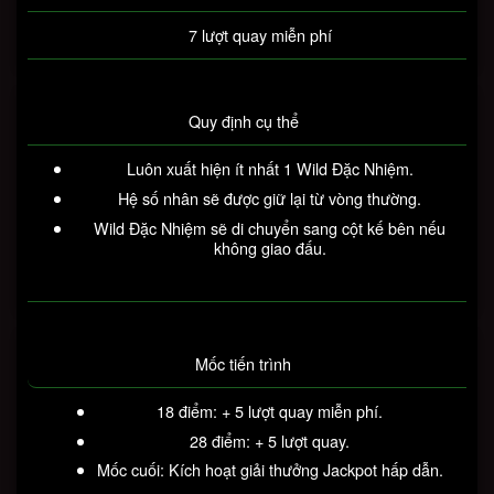
7 lượt quay miễn phí
Quy định cụ thể
Luôn xuất hiện ít nhất 1 Wild Đặc Nhiệm.
Hệ số nhân sẽ được giữ lại từ vòng thường.
Wild Đặc Nhiệm sẽ di chuyển sang cột kế bên nếu
không giao đấu.
Mốc tiến trình
18 điểm: + 5 lượt quay miễn phí.
28 điểm: + 5 lượt quay.
Mốc cuối: Kích hoạt giải thưởng Jackpot hấp dẫn.