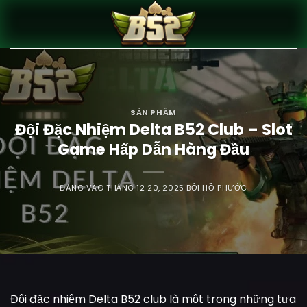
Bỏ
qua
nội
dung
SẢN PHẨM
Đội Đặc Nhiệm Delta B52 Club – Slot
Game Hấp Dẫn Hàng Đầu
ĐĂNG VÀO
THÁNG 12 20, 2025
BỞI
HỒ PHƯỚC
Đội đặc nhiệm Delta B52 club là một trong những tựa