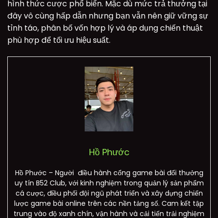
hình thức cược phổ biến. Mặc dù mức trả thưởng tại
đây vô cùng hấp dẫn nhưng bạn vẫn nên giữ vững sự
tỉnh táo, phân bố vốn hợp lý và áp dụng chiến thuật
phù hợp để tối ưu hiệu suất.
Hồ Phước
Hồ Phước – Người điều hành cổng game bài đổi thưởng
uy tín B52 Club, với kinh nghiệm trong quản lý sản phẩm
cá cược, điều phối đội ngũ phát triển và xây dựng chiến
lược game bài online trên các nền tảng số. Cam kết tập
trung vào độ xanh chín, vận hành và cải tiến trải nghiệm