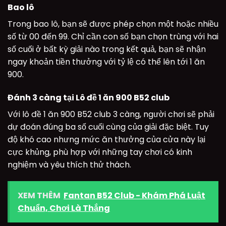
Bao lô
Trong bao lô, bạn sẽ được phép chọn một hoặc nhiều
số từ 00 đến 99. Chỉ cần con số bạn chọn trùng với hai
số cuối ở bất kỳ giải nào trong kết quả, bạn sẽ nhận
ngay khoản tiền thưởng với tỷ lệ có thể lên tới 1 ăn
900.
Đánh 3 càng tại Lô đề 1 ăn 900 B52 club
Với lô đề 1 ăn 900 B52 club 3 càng, người chơi sẽ phải
dự đoán đúng ba số cuối cùng của giải đặc biệt. Tuy
độ khó cao nhưng mức ăn thưởng của cửa này lại
cực khủng, phù hợp với những tay chơi có kinh
nghiệm và yêu thích thử thách.
XEM THÊM
Fantan B52 Club - Khám Phá Luật
Chuẩn, Chơi Là Thắng