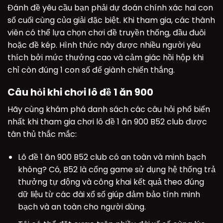
Đánh đề yêu cầu bạn phải dự đoán chính xác hai con
số cuối cùng của giải đặc biệt. Khi tham gia, các thành
viên có thể lựa chọn chơi đề truyền thống, đầu đuôi
hoặc đề kép. Hình thức này được nhiều người yêu
thích bởi mức thưởng cao và cảm giác hồi hộp khi
chỉ còn đúng 1 con số để giành chiến thắng.
Câu hỏi khi chơi lô đề 1 ăn 900
Hãy cùng khám phá danh sách các câu hỏi phổ biến
nhất khi tham gia chơi lô đề 1 ăn 900 B52 club được
tân thủ thắc mắc:
Lô đề 1 ăn 900 B52 club có an toàn và minh bạch
không? Có, B52 là cổng game sử dụng hệ thống trả
thưởng tự động và công khai kết quả theo đúng
dữ liệu từ các đài xổ số giúp đảm bảo tính minh
bạch và an toàn cho người dùng.