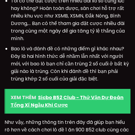
Tôi có thể đặt cược trên nhiều đài xổ số cùng lúc
hay không? Hoàn toàn được, sân chơi hỗ trợ rất
nhiều khu vực như XSMB, XSMN, Đắk Nông, Bình
Dương,… Bạn có thể tham gia đặt cược nhiều đài
trong cùng một ngày để gia tăng tỷ lệ thắng của
mình.
Bao lô và đánh đề có những điểm gì khác nhau?
Đây là hai hình thức dễ nhầm lẫn nhất với người
mới, với bao lô bạn chỉ cần trùng 2 số cuối ở bất kỳ
giải nào là trúng. Còn khi đánh đề thì bạn phải
trùng khớp 2 số cuối của giải đặc biệt.
XEM THÊM
Sicbo B52 Club - Thử Vận Dự Đoán
Tổng Xí Ngầu Khi Cược
Như vậy, những thông tin trên đây đã giúp bạn hiểu
rõ hơn về cách chơi lô đề 1 ăn 900 B52 club cùng các