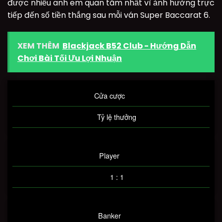
được nhiều anh em quan tâm nhất vì ảnh hưởng trực
tiếp đến số tiền thắng sau mỗi ván Super Baccarat 6.
XEM THÊM
Blackjack B52 Club - Hướng Dẫn
Chơi Bài Tối Ưu Lợi Nhuận
Cửa cược
Tỷ lệ thưởng
Player
1 : 1
Banker