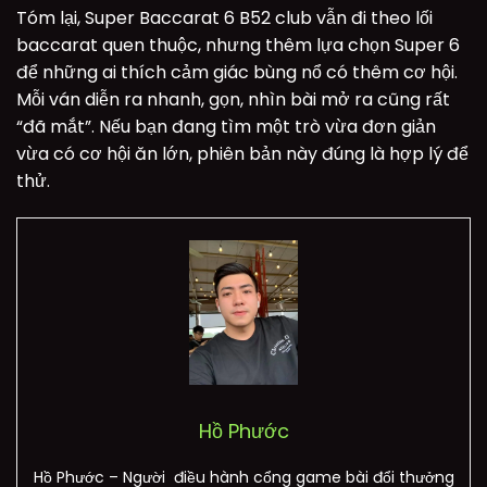
Tóm lại, Super Baccarat 6 B52 club vẫn đi theo lối
baccarat quen thuộc, nhưng thêm lựa chọn Super 6
để những ai thích cảm giác bùng nổ có thêm cơ hội.
Mỗi ván diễn ra nhanh, gọn, nhìn bài mở ra cũng rất
“đã mắt”. Nếu bạn đang tìm một trò vừa đơn giản
vừa có cơ hội ăn lớn, phiên bản này đúng là hợp lý để
thử.
Hồ Phước
Hồ Phước – Người điều hành cổng game bài đổi thưởng