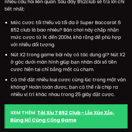
nhiều câu hỏi liên quan. Sau đây B52club sẽ trả lời chi
tiết nhất:
Mức cược tối thiểu và tối đa ở Super Baccarat 6
B52 club là bao nhiêu? Bàn chơi này chấp nhận
mức cược từ 1K đến 200M, khá rộng để phù hợp
với nhiều đối tượng.
Nút X2 trong game bài này có tác dụng gì? Nút X2
ở góc dưới màn hình giúp bạn nhân đôi số tiền
cược hiện tại chỉ bằng một cú chạm.
Có thể đặt nhiều loại cược cùng lúc trong một ván
không? Hoàn toàn được, bạn có thể rải chip ra
nhiều vị trí khác nhau trong 25 giây đặt cược.
XEM THÊM
Tài Xỉu 7 B52 Club - Lắc Xúc Xắc,
Bùng Nổ Cùng Cổng Game