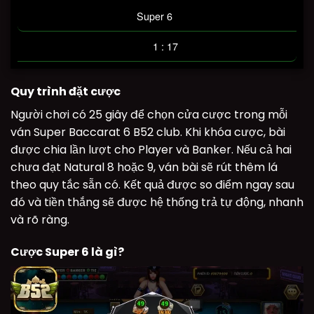
Super 6
1 : 17
Quy trình đặt cược
Người chơi có 25 giây để chọn cửa cược trong mỗi
ván Super Baccarat 6 B52 club. Khi khóa cược, bài
được chia lần lượt cho Player và Banker. Nếu cả hai
chưa đạt Natural 8 hoặc 9, ván bài sẽ rút thêm lá
theo quy tắc sẵn có. Kết quả được so điểm ngay sau
đó và tiền thắng sẽ được hệ thống trả tự động, nhanh
và rõ ràng.
Cược Super 6 là gì?