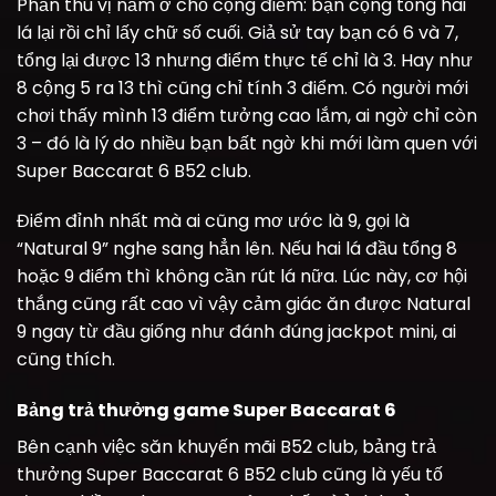
Phần thú vị nằm ở chỗ cộng điểm: bạn cộng tổng hai
lá lại rồi chỉ lấy chữ số cuối. Giả sử tay bạn có 6 và 7,
tổng lại được 13 nhưng điểm thực tế chỉ là 3. Hay như
8 cộng 5 ra 13 thì cũng chỉ tính 3 điểm. Có người mới
chơi thấy mình 13 điểm tưởng cao lắm, ai ngờ chỉ còn
3 – đó là lý do nhiều bạn bất ngờ khi mới làm quen với
Super Baccarat 6 B52 club.
Điểm đỉnh nhất mà ai cũng mơ ước là 9, gọi là
“Natural 9” nghe sang hẳn lên. Nếu hai lá đầu tổng 8
hoặc 9 điểm thì không cần rút lá nữa. Lúc này, cơ hội
thắng cũng rất cao vì vậy cảm giác ăn được Natural
9 ngay từ đầu giống như đánh đúng jackpot mini, ai
cũng thích.
Bảng trả thưởng game Super Baccarat 6
Bên cạnh việc săn khuyến mãi B52 club, bảng trả
thưởng Super Baccarat 6 B52 club cũng là yếu tố