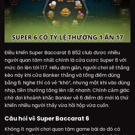
Điều khiến Super Baccarat 6 B52 club được nhiều
người quan tâm nhất chính là cửa cược Super 6 với
mức ăn lên tới 1:17. Hiểu đơn giản, người chơi sẽ thắng
kèo này khi cửa Banker thắng và tổng điểm đúng
bằng 6. Nghe thì có vẻ “khó”, nhưng một khi vào đúng
nhịp, tiền thưởng tăng lên rất nhanh. Chính cảm giác
chờ đợi khoảnh khắc Banker về 6 điểm đó mới là thứ
khiến nhiều người thấy vừa hồi hộp vừa cuốn.
Câu hỏi về Super Baccarat 6
Không ít người chơi quan tâm game bài do đó có