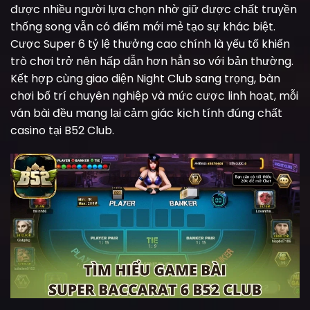
được nhiều người lựa chọn nhờ giữ được chất truyền
thống song vẫn có điểm mới mẻ tạo sự khác biệt.
Cược Super 6 tỷ lệ thưởng cao chính là yếu tố khiến
trò chơi trở nên hấp dẫn hơn hẳn so với bản thường.
Kết hợp cùng giao diện Night Club sang trọng, bàn
chơi bố trí chuyên nghiệp và mức cược linh hoạt, mỗi
ván bài đều mang lại cảm giác kịch tính đúng chất
casino tại
B52 Club.