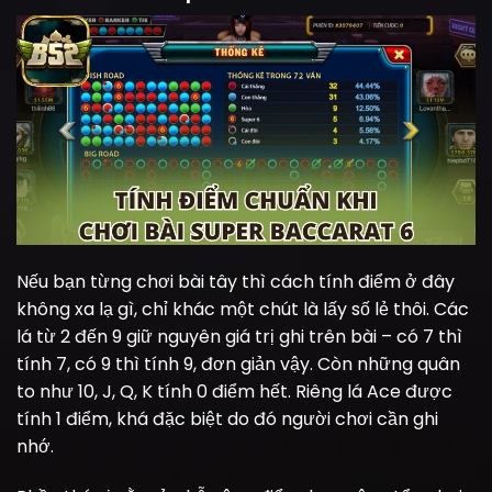
Nếu bạn từng chơi bài tây thì cách tính điểm ở đây
không xa lạ gì, chỉ khác một chút là lấy số lẻ thôi. Các
lá từ 2 đến 9 giữ nguyên giá trị ghi trên bài – có 7 thì
tính 7, có 9 thì tính 9, đơn giản vậy. Còn những quân
to như 10, J, Q, K tính 0 điểm hết. Riêng lá Ace được
tính 1 điểm, khá đặc biệt do đó người chơi cần ghi
nhớ.