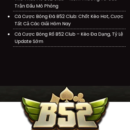
Trận Đấu Mô Phỏng
Cá Cược Bóng Đá B52 Club: Chốt Kèo Hot, Cược
Tất Cả Các Giải Hôm Nay
Cá Cược Bóng Rổ B52 Club – Kèo Đa Dạng, Tỷ Lệ
Update Sớm