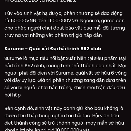
HYOUZOU, ZEO và HODY ZONES.
Tùy vào sinh vật hạ được, phần thưởng sẽ dao động
từ 50.000VNĐ đến 1.500.000VNĐ. Ngoài ra, game còn
cho phép người chơi đoạt bảo vật của mỗi đối tượng
truy nã với những vật phẩm trị giá hấp dẫn.
Surume – Quái vật Đại hải trình B52 club
Surume là mục tiêu nổi bật xuất hiện tại siêu phẩm Đại
hải trình B52 club, mang tính thử thách cao nhất. Mọi
người phải đối diện với Surume, quái vật sở hữu 6 vòng
vòi đầy uy lực. Giá trị phần thưởng tăng dần dựa trên
số vòi bi người chơi bắn trúng, khiến mỗi trận đấu đều
hồi hộp.
Bên cạnh đó, sinh vật này canh giữ kho báu khổng lồ
được thu thập hàng nghìn tàu hải tặc. Hội viên tiêu
diệt thành công sẽ trở thành người may mắn sở hữu
khoản lợi nhuận trị giá 10.000.000VNĐ.