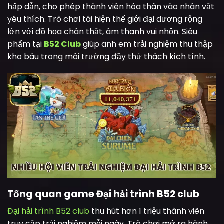
hấp dẫn, cho phép thành viên hóa thân vào nhân vật
yêu thích. Trò chơi tái hiện thế giới đại dương rộng
lớn với đồ họa chân thật, âm thanh vui nhộn. Siêu
phẩm tại
B52 Club
giúp anh em trải nghiệm thu thập
kho báu trong môi trường đầy thử thách kịch tính.
Tổng quan game Đại hải trình B52 club
Đại hải trình B52 club
thu hút hơn 1 triệu thành viên
truy cập trải nghiệm mỗi ngày. Trò chơi mở ra hành