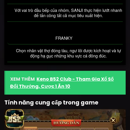
Với vai trò đầu bếp của nhóm, SANJI thực hiện lướt nhanh
để tấn công tất cả mục tiêu xuất hiện.
FRANKY
Chọn nhân vật thợ đóng tàu, ngư lôi được kích hoạt và tự
động hạ gục những khu vực cá đông đúc.
XEM THÊM
Keno B52 Club - Tham Gia Xổ Số
Đổi Thưởng, Cược 1 Ăn 10
Tính năng cung cấp trong game