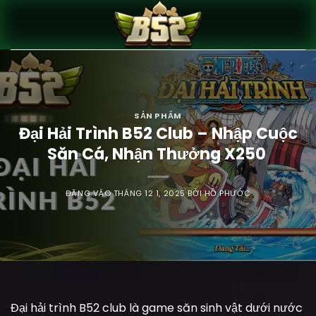
Bỏ
qua
nội
dung
SẢN PHẨM
Đại Hải Trình B52 Club – Nhập Cuộc
Săn Cá, Nhận Thưởng X250
ĐĂNG VÀO
THÁNG 12 1, 2025
BỞI
HỒ PHƯỚC
Đại hải trình B52 club là game săn sinh vật dưới nước