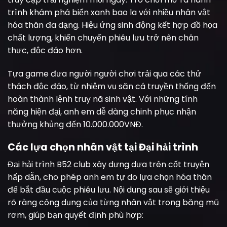
trình khám phá biển xanh bao la với nhiều nhân vật
hóa thân đa dạng. Hiệu ứng sinh động kết hợp đồ họa
chất lượng, khiến chuyến phiêu lưu trở nên chân
thực, độc đáo hơn.
Tựa game đưa người người chơi trải qua các thử
thách độc đáo, từ nhiệm vụ săn cá truyền thống đến
hoàn thành lệnh truy nã sinh vật. Với những tính
năng hiện đại, anh em dễ dàng chinh phục nhận
thưởng khủng đến 10.000.000VNĐ.
Các lựa chọn nhân vật tại Đại hải trình
Đại hải trình B52 club xây dựng dựa trên cốt truyện
hấp dẫn, cho phép anh em tự do lựa chọn hóa thân
để bắt đầu cuộc phiêu lưu. Nội dung sau sẽ giới thiệu
rõ ràng công dụng của từng nhân vật trong băng mũ
rơm, giúp bạn quyết định phù hợp: