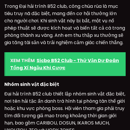
Trong Đại hải trình B52 club, công chúa rùa là mục
tiêu truy nã đặc biệt, mang đến cơ hội thưởng lớn
cho người chơi. Khi sinh vật này bị bắt, một vụ nổ
phép thuật sẽ được kích hoạt và biến tất cả cá trong
phòng thành xu vàng. Anh em thu thập xu thưởng sẽ
gia tăng tài sản và trải nghiệm cảm giác chiến thắng.
XEM THÊM
Sicbo B52 Club - Thử Vận Dự Đoán
Tổng Xí Ngầu Khi Cược
Nhóm sinh vật đặc biệt
Đại hải trình B52 club thiết lập nhóm sinh vật đặc biệt,
nơi tên hải tặc ẩn danh trá hình tại phòng tân thế giới
hoặc khu vực phòng boss. Hội viên tham gia phải truy
tìm đối tượng giả mạo trong khoảng thời gian giới
hạn, bao gồm CARIBOU, DOSUN, IKAROS MUCH,