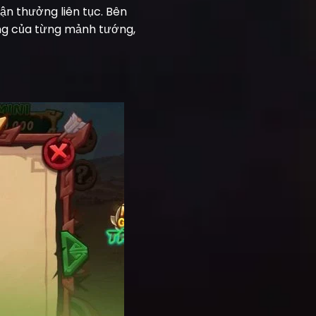
ận thưởng liên tục. Bên
êng của từng mảnh tướng,