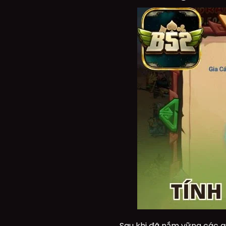
Sau khi đã nắm vững các q