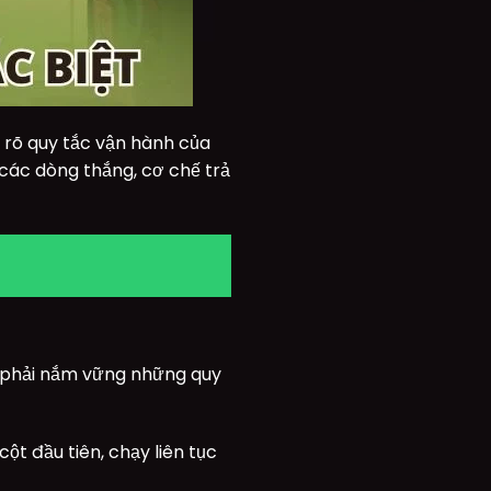
 rõ quy tắc vận hành của
các dòng thắng, cơ chế trả
n phải nắm vững những quy
ột đầu tiên, chạy liên tục