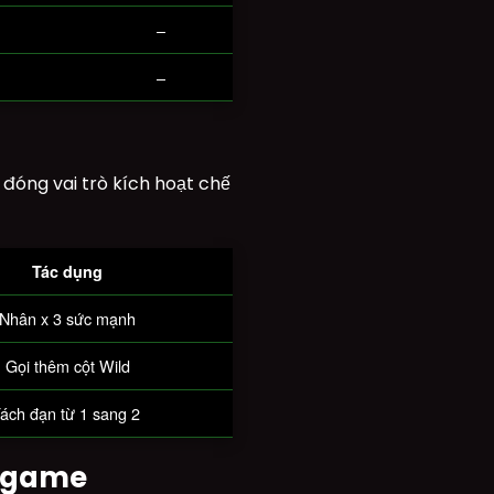
–
–
 đóng vai trò kích hoạt chế
Tác dụng
Nhân x 3 sức mạnh
Gọi thêm cột Wild
ách đạn từ 1 sang 2
g game