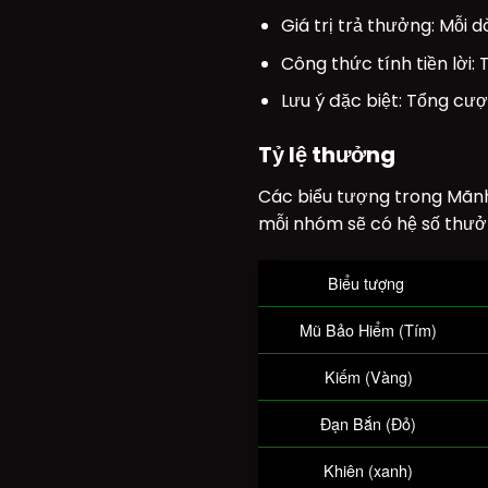
Giá trị trả thưởng: Mỗi d
Công thức tính tiền lời:
Lưu ý đặc biệt: Tổng cư
Tỷ lệ thưởng
Các biểu tượng trong Mãnh
mỗi nhóm sẽ có hệ số thưởn
Biểu tượng
Mũ Bảo Hiểm (Tím)
Kiếm (Vàng)
Đạn Bắn (Đỏ)
Khiên (xanh)