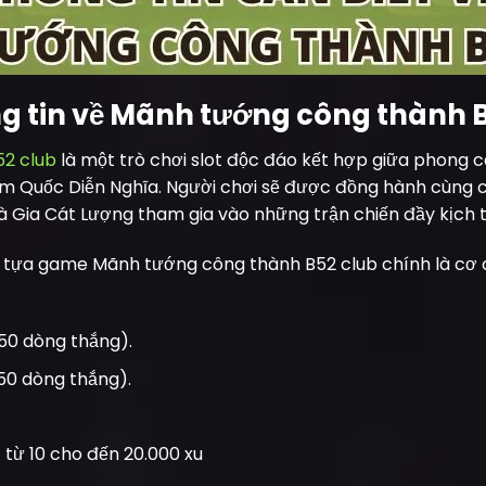
g tin về Mãnh tướng công thành 
2 club
là một trò chơi slot độc đáo kết hợp giữa phong 
am Quốc Diễn Nghĩa. Người chơi sẽ được đồng hành cùng 
 Gia Cát Lượng tham gia vào những trận chiến đầy kịch t
a tựa game Mãnh tướng công thành B52 club chính là cơ 
(50 dòng thắng).
(50 dòng thắng).
 từ 10 cho đến 20.000 xu