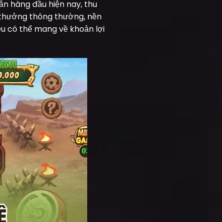
ẫn hàng đầu hiện nay, thu
y thưởng thông thường, nền
ều có thể mang về khoản lợi